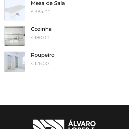
Mesa de Sala
€
984.00
Cozinha
€
180.00
Roupeiro
€
126.00